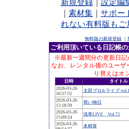
新規登録
｜
設定編
｜
素材集
｜
サポー
れない有料版もご
無料版の新規登録
｜
ご利用頂いている日記帳の
※最新一週間分の更新日記
なお、レンタル後のユーザ
り替えはオ
日時
タイトル
2026-03-26
太田プロJr.ライブ vol.1
16:57:52
2026-03-26
買い物日
15:18:59
2026-03-26
浅草LIVE Vol.72
15:09:24
2026-03-26
未精算
08:54:37