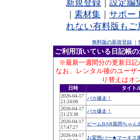
新規登録
｜
設定編
｜
素材集
｜
サポー
れない有料版もご
無料版の新規登録
｜
ご利用頂いている日記帳の
※最新一週間分の更新日記
なお、レンタル後のユーザ
り替えはオ
日時
タイト
2026-04-17
バカ爆走！
21:24:06
2026-04-17
バカ爆走！
21:23:38
2026-04-17
ビームBAR風間ちゃん
17:47:27
2026-04-17
お変態バー★マーキス