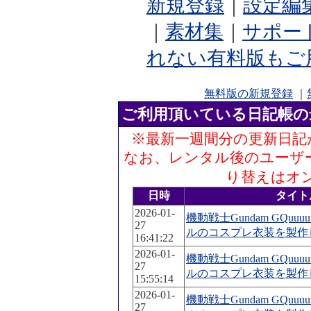
新規登録
｜
設定編
｜
素材集
｜
サポー
れない有料版もご
無料版の新規登録
｜
ご利用頂いている日記帳の
※最新一週間分の更新日記
なお、レンタル後のユーザ
り替えはオ
日時
タイト
2026-01-
機動戦士Gundam GQuu
27
ルのコスプレ衣装を製作
16:41:22
2026-01-
機動戦士Gundam GQuu
27
ルのコスプレ衣装を製作
15:55:14
2026-01-
機動戦士Gundam GQuu
27