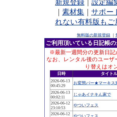
新規登録
｜
設定編
｜
素材集
｜
サポー
れない有料版もご
無料版の新規登録
｜
ご利用頂いている日記帳の
※最新一週間分の更新日記
なお、レンタル後のユーザ
り替えはオ
日時
タイト
2026-06-13
お変態バー★マーキス
00:45:29
2026-06-13
じゃあイナキん家で
00:02:11
2026-06-12
やついフェス
23:10:53
2026-06-12
やついフェス