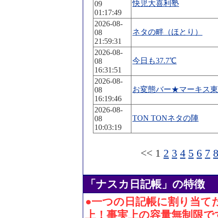
快児大喜利塾
09
01:17:49
2026-08-
ネタの畔（ほとり）
08
21:59:31
2026-08-
今日も37.7℃
08
16:31:51
2026-08-
お変態バー★マーキス東
08
16:19:46
2026-08-
TON TONネタの陣
08
10:03:19
<< 1
2
3
4
5
6
7
「ナスカ日記帳」の特徴
●一つの日記帳に割り当てた
上！事実上の容量無制限で